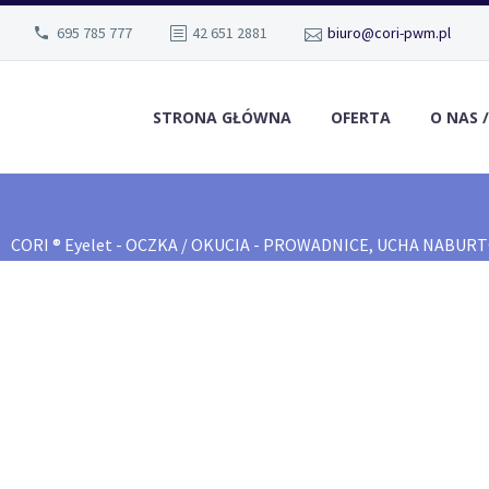
695 785 777
42 651 2881
biuro@cori-pwm.pl
STRONA GŁÓWNA
OFERTA
O NAS 
CORI ® Eyelet - OCZKA / OKUCIA - PROWADNICE, UCHA NABU