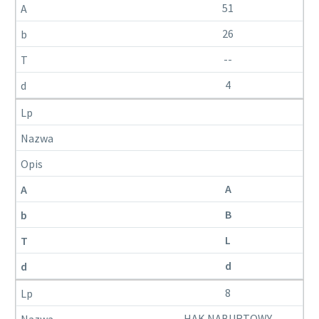
51
26
--
4
A
B
L
d
8
HAK NABURTOWY