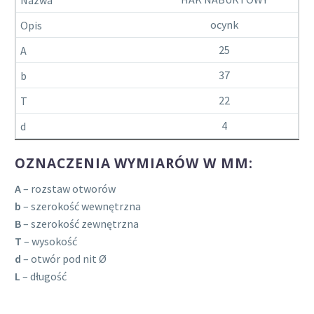
ocynk
25
37
22
4
OZNACZENIA WYMIARÓW W MM:
A
– rozstaw otworów
b
– szerokość wewnętrzna
B
– szerokość zewnętrzna
T
– wysokość
d
– otwór pod nit Ø
L
– długość