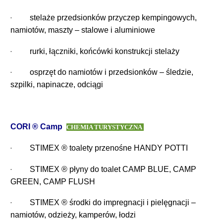
·
stelaże przedsionków
przyczep kempingowych,
namiotów, maszty
– stalowe i aluminiowe
·
rurki, łączniki, końcówki konstrukcji stelaży
·
osprzęt do namiotów i przedsionków
–
śledzie,
szpilki, napinacze, odciągi
CORI ® Camp
CHEMIA TURYSTYCZNA
·
STIMEX ® toalety przenośne HANDY POTTI
·
STIMEX ® płyny do toalet CAMP BLUE, CAMP
GREEN, CAMP FLUSH
·
STIMEX ® środki do impregnacji i pielęgnacji –
namiotów, odzieży, kamperów, łodzi