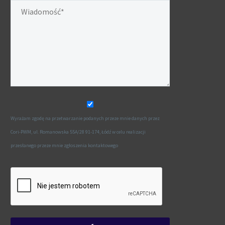
Wyrażam zgodę na przetwarzanie podanych przeze mnie danych przez
Cori-PWM, ul. Romanowska 55A/28 91-174, Łódź w celu realizacji
przesłanego przeze mnie zgłoszenia kontaktowego