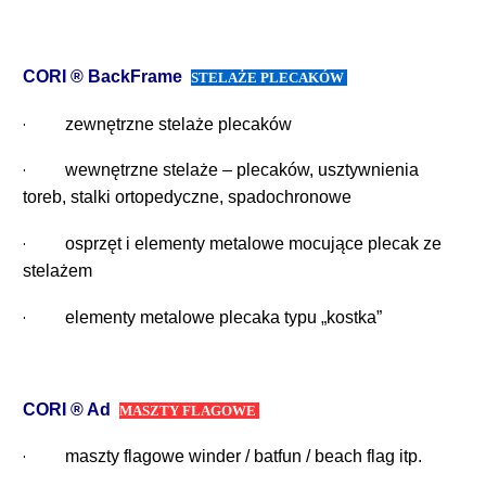
CORI ® BackFrame
STELAŻE PLECAKÓW
·
zewnętrzne stelaże plecaków
·
wewnętrzne stelaże
–
plecaków
, usztywnienia
toreb, stalki ortopedyczne, spadochronowe
·
osprzęt i elementy metalowe mocujące plecak ze
stelażem
·
elementy metalowe plecaka typu „kostka”
CORI ® Ad
MASZTY FLAGOWE
·
maszty flagowe winder / batfun / beach flag itp.