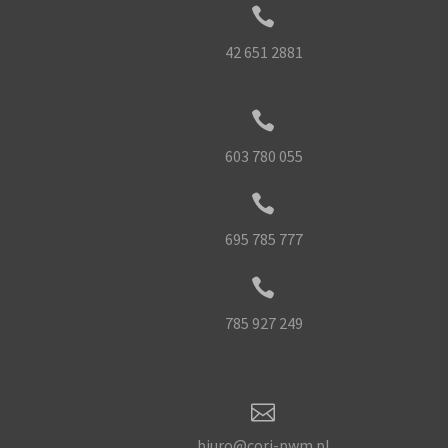


42 651 2881


603 780 055


695 785 777


785 927 249


biuro@cori-pwm.pl