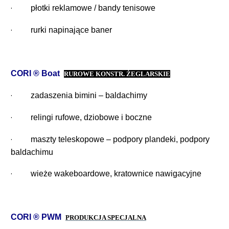
·
płotki reklamowe / bandy tenisowe
·
rurki napinające baner
CORI ® Boat
RUROWE KONSTR. ŻEGLARSKIE
·
zadaszenia bimini – baldachimy
·
relingi rufowe, dziobowe i boczne
·
maszty teleskopowe – podpory plandeki, podpory
baldachimu
·
wieże wakeboardowe, kratownice nawigacyjne
CORI ®
PWM
PRODUKCJA SPECJALNA