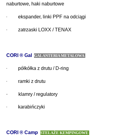
naburtowe, haki naburtowe
·
ekspander, linki PPF na odciągi
·
zatrzaski
LOXX /
TENAX
CORI ® Gal
GALANTERIA METALOWA
·
półkółka z drutu / D-ring
·
ramki z drutu
·
klamry / regulatory
·
karabińczyki
CORI ® Camp
STELAŻE KEMPINGOWE