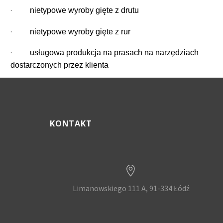
·
nietypowe wyroby gięte z drutu
·
nietypowe wyroby gięte z rur
·
usługowa produkcja na prasach na narzędziach
dostarczonych przez klienta
KONTAKT


Limanowskiego 111 A, 91-334 Łódź