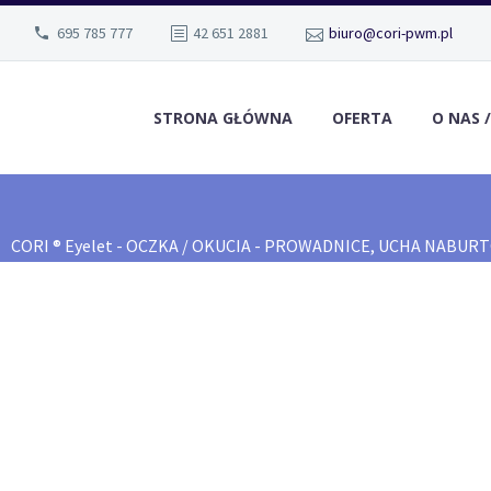
695 785 777
42 651 2881
biuro@cori-pwm.pl
STRONA GŁÓWNA
OFERTA
O NAS 
CORI ® Eyelet - OCZKA / OKUCIA - PROWADNICE, UCHA NABU