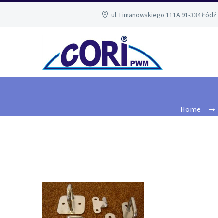
ul. Limanowskiego 111A 91-334 Łódź
Home