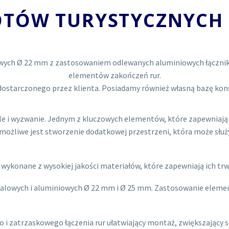
OTÓW TURYSTYCZNYCH
owych Ø 22 mm z zastosowaniem odlewanych aluminiowych łączn
elementów zakończeń rur.
dostarczonego przez klienta. Posiadamy również własną bazę kon
le i wyzwanie. Jednym z kluczowych elementów, które zapewniają
m możliwe jest stworzenie dodatkowej przestrzeni, która może służ
ykonane z wysokiej jakości materiałów, które zapewniają ich trw
stalowych i aluminiowych Ø 22 mm i Ø 25 mm. Zastosowanie elem
 zatrzaskowego łączenia rur ułatwiający montaż, zwiększający st