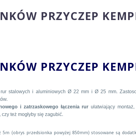
ONKÓW PRZYCZEP KEM
IONKÓW PRZYCZEP KEM
rur stalowych i aluminiowych Ø 22 mm i Ø 25 mm. Zastos
tów.
nowego i zatrzaskowego łączenia rur
ułatwiający montaż, 
 czy też mogłyby się zagubić.
ż 5m (obrys przedsionka powyżej 850mm) stosowane są dodatko