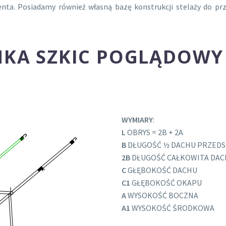
ienta. Posiadamy również własną bazę konstrukcji stelaży do
NKA SZKIC POGLĄDOWY
WYMIARY
:
L
OBRYS = 2B + 2A
B
DŁUGOŚĆ ½ DACHU PRZEDS
2B
DŁUGOŚĆ CAŁKOWITA DAC
C
GŁĘBOKOŚĆ DACHU
C1
GŁĘBOKOŚĆ OKAPU
A
WYSOKOŚĆ BOCZNA
A1
WYSOKOŚĆ ŚRODKOWA