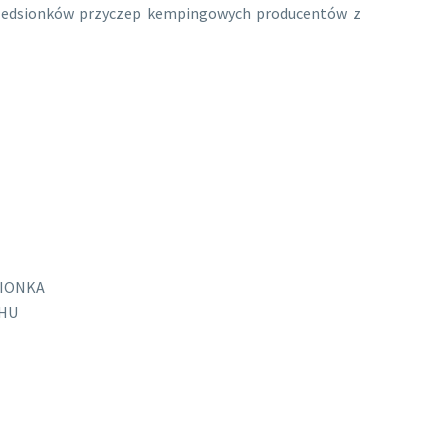
 przedsionków przyczep kempingowych producentów z
IONKA
HU