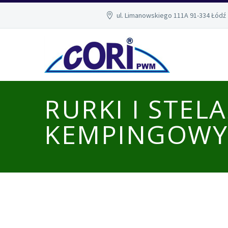
ul. Limanowskiego 111A 91-334 Łódź
RURKI I STEL
KEMPINGOW