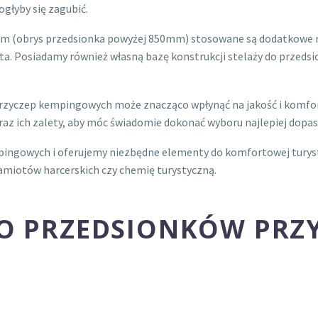
ogłyby się zagubić.
m (obrys przedsionka powyżej 850mm) stosowane są dodatkowe ru
enta. Posiadamy również własną bazę konstrukcji stelaży do prz
 przyczep kempingowych może znacząco wpłynąć na jakość i komf
oraz ich zalety, aby móc świadomie dokonać wyboru najlepiej dop
mpingowych i oferujemy niezbędne elementy do komfortowej turystyk
namiotów harcerskich czy chemię turystyczną.
DO PRZEDSIONKÓW PRZ