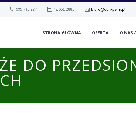
695 785 777
42 651 2881
biuro@cori-pwm.pl
STRONA GŁÓWNA
OFERTA
O NAS 
AŻE DO PRZEDSIO
YCH