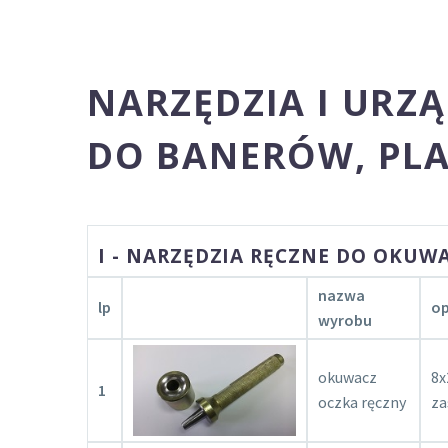
NARZĘDZIA I URZ
DO BANERÓW, PLA
I - NARZĘDZIA RĘCZNE DO OKUW
nazwa
lp
op
wyrobu
okuwacz
8x
1
oczka ręczny
za