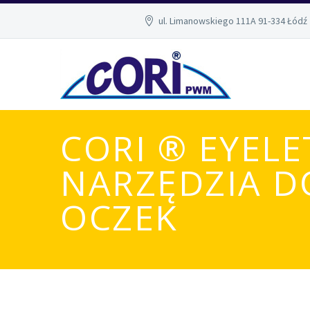
ul. Limanowskiego 111A 91-334 Łódź
CORI ® EYELE
NARZĘDZIA 
OCZEK