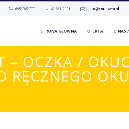
695 785 777
42 651 2881
biuro@cori-pwm.pl
STRONA GŁÓWNA
OFERTA
O NAS 
T – OCZKA / OKUC
DO RĘCZNEGO OK