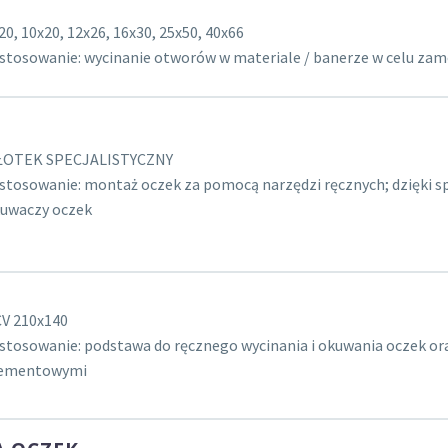
20, 10x20, 12x26, 16x30, 25x50, 40x66
stosowanie: wycinanie otworów w materiale / banerze w celu za
ŁOTEK SPECJALISTYCZNY
stosowanie: montaż oczek za pomocą narzędzi ręcznych; dzięki s
uwaczy oczek
V 210x140
stosowanie: podstawa do ręcznego wycinania i okuwania oczek or
lementowymi