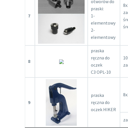
otworów do
8x
praski:
za
7
1-
śr
elementowy
śr
2-
elementowy
praska
ręczna do
10
8
oczek
za
C3 OPL-10
8x
praska
9
ręczna do
oczek HIKER
za