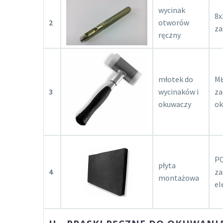
wycinak
8x
2
otworów
za
ręczny
młotek do
M
3
wycinaków i
za
okuwaczy
ok
PC
płyta
4
za
montażowa
e