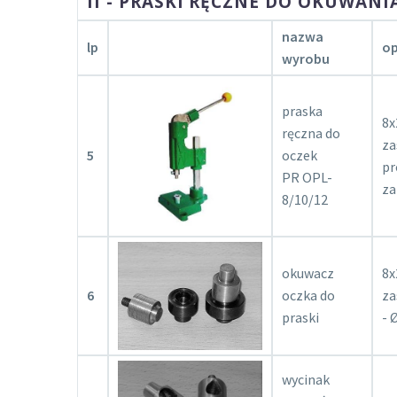
II - PRASKI RĘCZNE DO OKUWANI
nazwa
lp
op
wyrobu
praska
8x
ręczna do
za
5
oczek
pr
PR OPL-
za
8/10/12
okuwacz
8x
6
oczka do
za
praski
- 
wycinak